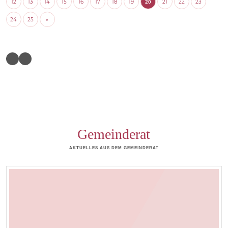
12
13
14
15
16
17
18
19
21
22
23
20
24
25
»
Gemeinderat
AKTUELLES AUS DEM GEMEINDERAT