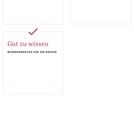
done
Gut zu wissen
WISSENSWERTES FÜR DIE REGION