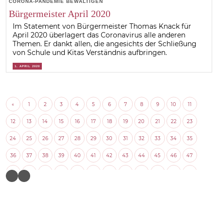
CORONA-PANDEMIE BEWÄLTIGEN
Bürgermeister April 2020
Im Statement von Bürgermeister Thomas Knack für
April 2020 überlagert das Coronavirus alle anderen
Themen. Er dankt allen, die angesichts der Schließung
von Schule und Kitas Verständnis aufbringen.
1. APRIL 2020
«
1
2
3
4
5
6
7
8
9
10
11
12
13
14
15
16
17
18
19
20
21
22
23
24
25
26
27
28
29
30
31
32
33
34
35
36
37
38
39
40
41
42
43
44
45
46
47
48
49
50
51
52
53
54
55
56
57
58
59
60
61
62
63
64
65
66
67
68
69
70
71
72
73
74
75
76
77
78
79
80
81
82
83