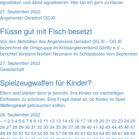
signalicken und damit signalisieren: Hier bin ich gern zu Hause.
27. September 2022
Angelverein Gersdorf OG XI
Flüsse gut mit Fisch besetzt
Von den Aktivitäten des Angelvereins Gersdorf OG XI – OG XI
bezeichnet die Ortsgruppe im Kreisanglerverband Görlitz e.V. –
berichtet Vorstand Norbert Neumann im Schöpsboten vom September.
27. September 2022
Gesellschaft
Spielzeugwaffen für Kinder?
Eltern sind stärker denn je bemüht, ihre Kinder vor nachteiligen
Einflüssen zu schützen. Eine Frage dabei ist, ob Kinder im Spiel
Waffengewalt gebrauchen sollten.
26. September 2022
«
1
2
3
4
5
6
7
8
9
10
11
12
13
14
15
16
17
18
19
20
21
22
23
24
25
26
27
28
29
30
31
32
33
34
35
36
37
38
39
40
41
42
43
44
45
46
47
48
49
50
51
52
53
54
55
56
57
58
59
60
61
62
63
64
65
66
67
68
69