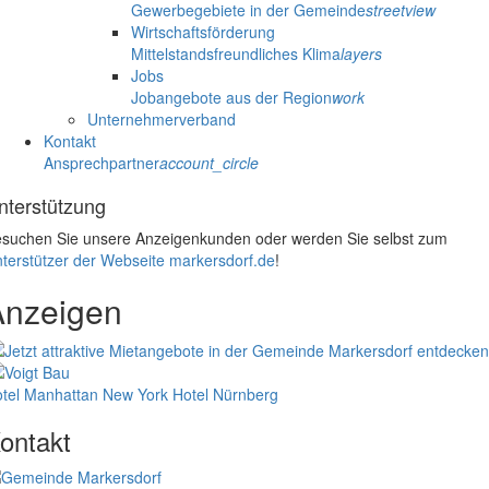
Gewerbegebiete in der Gemeinde
streetview
Wirtschaftsförderung
Mittelstandsfreundliches Klima
layers
Jobs
Jobangebote aus der Region
work
Unternehmerverband
Kontakt
Ansprechpartner
account_circle
nterstützung
suchen Sie unsere Anzeigenkunden oder werden Sie selbst zum
terstützer der Webseite markersdorf.de
!
Anzeigen
tel Manhattan New York
Hotel Nürnberg
ontakt