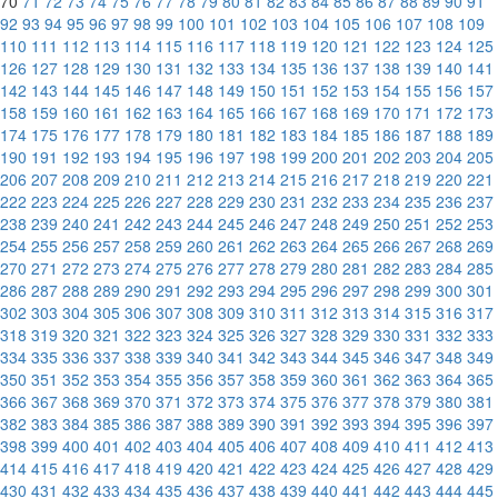
70
71
72
73
74
75
76
77
78
79
80
81
82
83
84
85
86
87
88
89
90
91
92
93
94
95
96
97
98
99
100
101
102
103
104
105
106
107
108
109
110
111
112
113
114
115
116
117
118
119
120
121
122
123
124
125
126
127
128
129
130
131
132
133
134
135
136
137
138
139
140
141
142
143
144
145
146
147
148
149
150
151
152
153
154
155
156
157
158
159
160
161
162
163
164
165
166
167
168
169
170
171
172
173
174
175
176
177
178
179
180
181
182
183
184
185
186
187
188
189
190
191
192
193
194
195
196
197
198
199
200
201
202
203
204
205
206
207
208
209
210
211
212
213
214
215
216
217
218
219
220
221
222
223
224
225
226
227
228
229
230
231
232
233
234
235
236
237
238
239
240
241
242
243
244
245
246
247
248
249
250
251
252
253
254
255
256
257
258
259
260
261
262
263
264
265
266
267
268
269
270
271
272
273
274
275
276
277
278
279
280
281
282
283
284
285
286
287
288
289
290
291
292
293
294
295
296
297
298
299
300
301
302
303
304
305
306
307
308
309
310
311
312
313
314
315
316
317
318
319
320
321
322
323
324
325
326
327
328
329
330
331
332
333
334
335
336
337
338
339
340
341
342
343
344
345
346
347
348
349
350
351
352
353
354
355
356
357
358
359
360
361
362
363
364
365
366
367
368
369
370
371
372
373
374
375
376
377
378
379
380
381
382
383
384
385
386
387
388
389
390
391
392
393
394
395
396
397
398
399
400
401
402
403
404
405
406
407
408
409
410
411
412
413
414
415
416
417
418
419
420
421
422
423
424
425
426
427
428
429
430
431
432
433
434
435
436
437
438
439
440
441
442
443
444
445