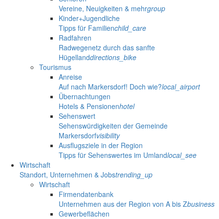
Vereine, Neuigkeiten & mehr
group
Kinder+Jugendliche
Tipps für Familien
child_care
Radfahren
Radwegenetz durch das sanfte
Hügelland
directions_bike
Tourismus
Anreise
Auf nach Markersdorf! Doch wie?
local_airport
Übernachtungen
Hotels & Pensionen
hotel
Sehenswert
Sehenswürdigkeiten der Gemeinde
Markersdorf
visibility
Ausflugsziele in der Region
Tipps für Sehenswertes im Umland
local_see
Wirtschaft
Standort, Unternehmen & Jobs
trending_up
Wirtschaft
Firmendatenbank
Unternehmen aus der Region von A bis Z
business
Gewerbeflächen