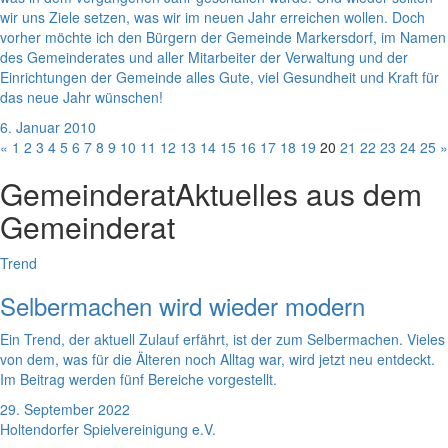
wir uns Ziele setzen, was wir im neuen Jahr erreichen wollen. Doch
vorher möchte ich den Bürgern der Gemeinde Markersdorf, im Namen
des Gemeinderates und aller Mitarbeiter der Verwaltung und der
Einrichtungen der Gemeinde alles Gute, viel Gesundheit und Kraft für
das neue Jahr wünschen!
6. Januar 2010
«
1
2
3
4
5
6
7
8
9
10
11
12
13
14
15
16
17
18
19
20
21
22
23
24
25
»
Gemeinderat
Aktuelles aus dem
Gemeinderat
Trend
Selbermachen wird wieder modern
Ein Trend, der aktuell Zulauf erfährt, ist der zum Selbermachen. Vieles
von dem, was für die Älteren noch Alltag war, wird jetzt neu entdeckt.
Im Beitrag werden fünf Bereiche vorgestellt.
29. September 2022
Holtendorfer Spielvereinigung e.V.