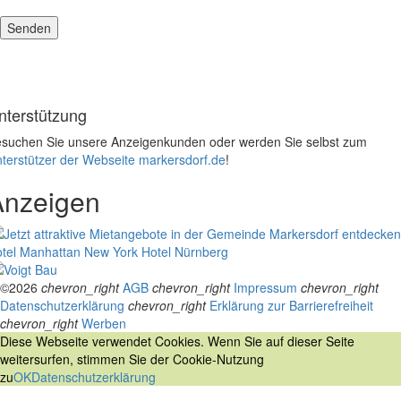
nterstützung
suchen Sie unsere Anzeigenkunden oder werden Sie selbst zum
terstützer der Webseite markersdorf.de
!
Anzeigen
tel Manhattan New York
Hotel Nürnberg
©2026
chevron_right
AGB
chevron_right
Impressum
chevron_right
Datenschutzerklärung
chevron_right
Erklärung zur Barrierefreiheit
chevron_right
Werben
Diese Webseite verwendet Cookies. Wenn Sie auf dieser Seite
weitersurfen, stimmen Sie der Cookie-Nutzung
zu
OK
Datenschutzerklärung