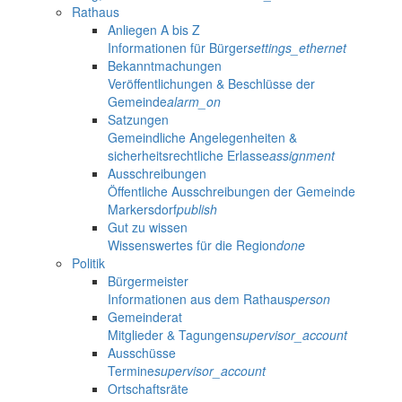
Rathaus
Anliegen A bis Z
Informationen für Bürger
settings_ethernet
Bekanntmachungen
Veröffentlichungen & Beschlüsse der
Gemeinde
alarm_on
Satzungen
Gemeindliche Angelegenheiten &
sicherheitsrechtliche Erlasse
assignment
Ausschreibungen
Öffentliche Ausschreibungen der Gemeinde
Markersdorf
publish
Gut zu wissen
Wissenswertes für die Region
done
Politik
Bürgermeister
Informationen aus dem Rathaus
person
Gemeinderat
Mitglieder & Tagungen
supervisor_account
Ausschüsse
Termine
supervisor_account
Ortschaftsräte