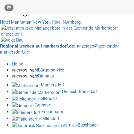
Anzeigen
Hotel Manhattan New York
Hotel Nürnberg
Regional werben auf markersdorf.de!
anzeigen@gemeinde-
markersdorf.de
Home
chevron_right
Bürgerservice
chevron_right
Rathaus
Markersdorf
Deutsch-Paulsdorf
Holtendorf
Gersdorf
Friedersdorf
Pfaffendorf
Jauernick-Buschbach