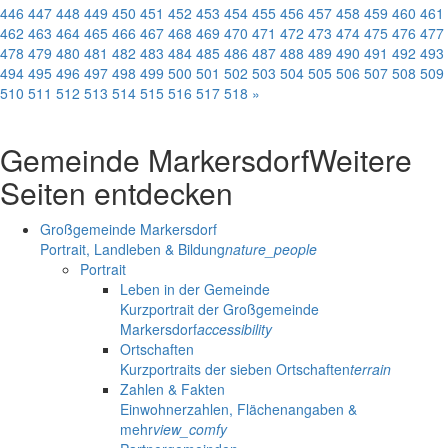
446
447
448
449
450
451
452
453
454
455
456
457
458
459
460
461
462
463
464
465
466
467
468
469
470
471
472
473
474
475
476
477
478
479
480
481
482
483
484
485
486
487
488
489
490
491
492
493
494
495
496
497
498
499
500
501
502
503
504
505
506
507
508
509
510
511
512
513
514
515
516
517
518
»
Gemeinde Markersdorf
Weitere
Seiten entdecken
Großgemeinde Markersdorf
Portrait, Landleben & Bildung
nature_people
Portrait
Leben in der Gemeinde
Kurzportrait der Großgemeinde
Markersdorf
accessibility
Ortschaften
Kurzportraits der sieben Ortschaften
terrain
Zahlen & Fakten
Einwohnerzahlen, Flächenangaben &
mehr
view_comfy