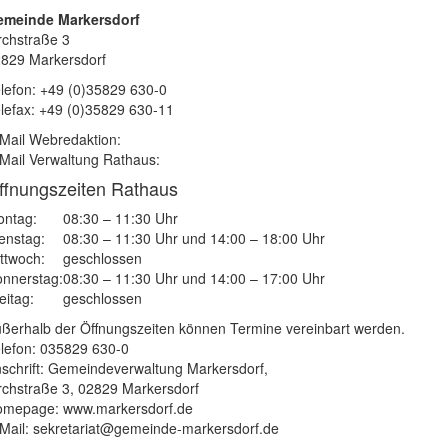
emeinde Markersdorf
rchstraße 3
829 Markersdorf
lefon: +49 (0)35829 630-0
lefax: +49 (0)35829 630-11
Mail Webredaktion:
Mail Verwaltung Rathaus:
ffnungszeiten Rathaus
ntag:
08:30 – 11:30 Uhr
enstag:
08:30 – 11:30 Uhr und 14:00 – 18:00 Uhr
ttwoch:
geschlossen
nnerstag:
08:30 – 11:30 Uhr und 14:00 – 17:00 Uhr
eitag:
geschlossen
ßerhalb der Öffnungszeiten können Termine vereinbart werden.
lefon: 035829 630-0
schrift: Gemeindeverwaltung Markersdorf,
rchstraße 3, 02829 Markersdorf
mepage: www.markersdorf.de
Mail: sekretariat@gemeinde-markersdorf.de