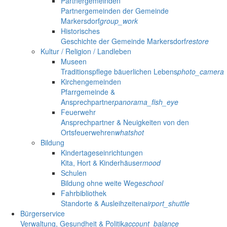
Partnergemeinden
Partnergemeinden der Gemeinde
Markersdorf
group_work
Historisches
Geschichte der Gemeinde Markersdorf
restore
Kultur / Religion / Landleben
Museen
Traditionspflege bäuerlichen Lebens
photo_camera
Kirchengemeinden
Pfarrgemeinde &
Ansprechpartner
panorama_fish_eye
Feuerwehr
Ansprechpartner & Neuigkeiten von den
Ortsfeuerwehren
whatshot
Bildung
Kindertageseinrichtungen
Kita, Hort & Kinderhäuser
mood
Schulen
Bildung ohne weite Wege
school
Fahrbibliothek
Standorte & Ausleihzeiten
airport_shuttle
Bürgerservice
Verwaltung, Gesundheit & Politik
account_balance