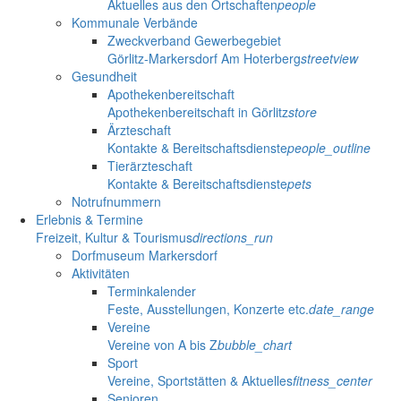
Aktuelles aus den Ortschaften
people
Kommunale Verbände
Zweckverband Gewerbegebiet
Görlitz-Markersdorf Am Hoterberg
streetview
Gesundheit
Apothekenbereitschaft
Apothekenbereitschaft in Görlitz
store
Ärzteschaft
Kontakte & Bereitschaftsdienste
people_outline
Tierärzteschaft
Kontakte & Bereitschaftsdienste
pets
Notrufnummern
Erlebnis & Termine
Freizeit, Kultur & Tourismus
directions_run
Dorfmuseum Markersdorf
Aktivitäten
Terminkalender
Feste, Ausstellungen, Konzerte etc.
date_range
Vereine
Vereine von A bis Z
bubble_chart
Sport
Vereine, Sportstätten & Aktuelles
fitness_center
Senioren