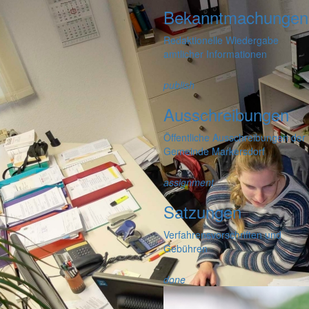
Bekanntmachungen
Redaktionelle Wiedergabe
amtlicher Informationen
publish
Ausschreibungen
Öffentliche Ausschreibungen der
Gemeinde Markersdorf
assignment
Satzungen
Verfahrensvorschriften und
Gebühren
done