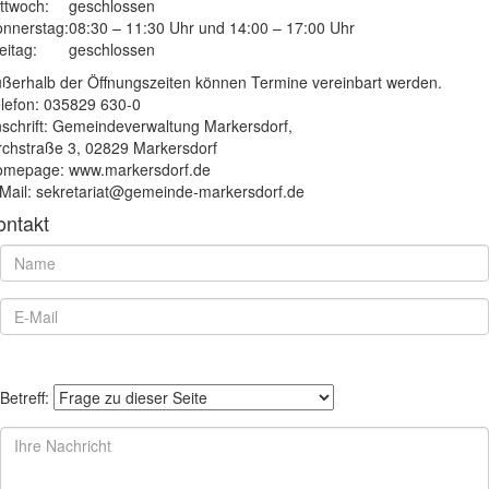
ttwoch:
geschlossen
nnerstag:
08:30 – 11:30 Uhr und 14:00 – 17:00 Uhr
eitag:
geschlossen
ßerhalb der Öffnungszeiten können Termine vereinbart werden.
lefon: 035829 630-0
schrift: Gemeindeverwaltung Markersdorf,
rchstraße 3, 02829 Markersdorf
mepage: www.markersdorf.de
Mail: sekretariat@gemeinde-markersdorf.de
ontakt
Betreff: