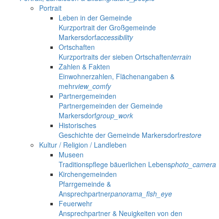
Portrait
Leben in der Gemeinde
Kurzportrait der Großgemeinde
Markersdorf
accessibility
Ortschaften
Kurzportraits der sieben Ortschaften
terrain
Zahlen & Fakten
Einwohnerzahlen, Flächenangaben &
mehr
view_comfy
Partnergemeinden
Partnergemeinden der Gemeinde
Markersdorf
group_work
Historisches
Geschichte der Gemeinde Markersdorf
restore
Kultur / Religion / Landleben
Museen
Traditionspflege bäuerlichen Lebens
photo_camera
Kirchengemeinden
Pfarrgemeinde &
Ansprechpartner
panorama_fish_eye
Feuerwehr
Ansprechpartner & Neuigkeiten von den