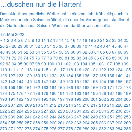
…duschen nur die Harten!
Das aktuell sommerliche Wetter hat in diesem Jahr frühzeitig auch in
Markersdorf eine Saison eröffnet, die eher im Verborgenen stattfindet:
die Gartenduschen-Saison. Was man darüber wissen sollte.
12. Mai 2022
«
1
2
3
4
5
6
7
8
9
10
11
12
13
14
15
16
17
18
19
20
21
22
23
24
25
26
27
28
29
30
31
32
33
34
35
36
37
38
39
40
41
42
43
44
45
46
47
48
49
50
51
52
53
54
55
56
57
58
59
60
61
62
63
64
65
66
67
68
69
70
71
72
73
74
75
76
77
78
79
80
81
82
83
84
85
86
87
88
89
90
91
92
93
94
95
96
97
98
99
100
101
102
103
104
105
106
107
108
109
110
111
112
113
114
115
116
117
118
119
120
121
122
123
124
125
126
127
128
129
130
131
132
133
134
135
136
137
138
139
140
141
142
143
144
145
146
147
148
149
150
151
152
153
154
155
156
157
158
159
160
161
162
163
164
165
166
167
168
169
170
171
172
173
174
175
176
177
178
179
180
181
182
183
184
185
186
187
188
189
190
191
192
193
194
195
196
197
198
199
200
201
202
203
204
205
206
207
208
209
210
211
212
213
214
215
216
217
218
219
220
221
222
223
224
225
226
227
228
229
230
231
232
233
234
235
236
237
238
239
240
241
242
243
244
245
246
247
248
249
250
251
252
253
254
255
256
257
258
259
260
261
262
263
264
265
266
267
268
269
270
271
272
273
274
275
276
277
278
279
280
281
282
283
284
285