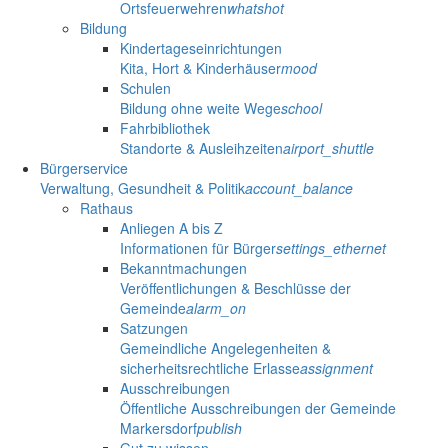
Ortsfeuerwehren
whatshot
Bildung
Kindertageseinrichtungen
Kita, Hort & Kinderhäuser
mood
Schulen
Bildung ohne weite Wege
school
Fahrbibliothek
Standorte & Ausleihzeiten
airport_shuttle
Bürgerservice
Verwaltung, Gesundheit & Politik
account_balance
Rathaus
Anliegen A bis Z
Informationen für Bürger
settings_ethernet
Bekanntmachungen
Veröffentlichungen & Beschlüsse der
Gemeinde
alarm_on
Satzungen
Gemeindliche Angelegenheiten &
sicherheitsrechtliche Erlasse
assignment
Ausschreibungen
Öffentliche Ausschreibungen der Gemeinde
Markersdorf
publish