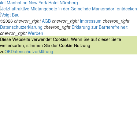
tel Manhattan New York
Hotel Nürnberg
©2026
chevron_right
AGB
chevron_right
Impressum
chevron_right
Datenschutzerklärung
chevron_right
Erklärung zur Barrierefreiheit
chevron_right
Werben
Diese Webseite verwendet Cookies. Wenn Sie auf dieser Seite
weitersurfen, stimmen Sie der Cookie-Nutzung
zu
OK
Datenschutzerklärung