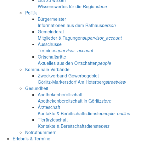
Gut zu wissen
Wissenswertes für die Region
done
Politik
Bürgermeister
Informationen aus dem Rathaus
person
Gemeinderat
Mitglieder & Tagungen
supervisor_account
Ausschüsse
Termine
supervisor_account
Ortschaftsräte
Aktuelles aus den Ortschaften
people
Kommunale Verbände
Zweckverband Gewerbegebiet
Görlitz-Markersdorf Am Hoterberg
streetview
Gesundheit
Apothekenbereitschaft
Apothekenbereitschaft in Görlitz
store
Ärzteschaft
Kontakte & Bereitschaftsdienste
people_outline
Tierärzteschaft
Kontakte & Bereitschaftsdienste
pets
Notrufnummern
Erlebnis & Termine