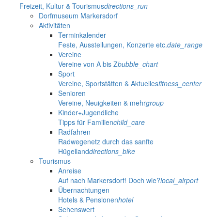
Freizeit, Kultur & Tourismus
directions_run
Dorfmuseum Markersdorf
Aktivitäten
Terminkalender
Feste, Ausstellungen, Konzerte etc.
date_range
Vereine
Vereine von A bis Z
bubble_chart
Sport
Vereine, Sportstätten & Aktuelles
fitness_center
Senioren
Vereine, Neuigkeiten & mehr
group
Kinder+Jugendliche
Tipps für Familien
child_care
Radfahren
Radwegenetz durch das sanfte
Hügelland
directions_bike
Tourismus
Anreise
Auf nach Markersdorf! Doch wie?
local_airport
Übernachtungen
Hotels & Pensionen
hotel
Sehenswert