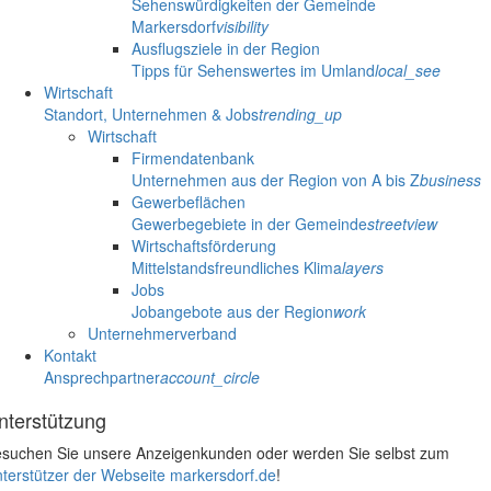
Sehenswürdigkeiten der Gemeinde
Markersdorf
visibility
Ausflugsziele in der Region
Tipps für Sehenswertes im Umland
local_see
Wirtschaft
Standort, Unternehmen & Jobs
trending_up
Wirtschaft
Firmendatenbank
Unternehmen aus der Region von A bis Z
business
Gewerbeflächen
Gewerbegebiete in der Gemeinde
streetview
Wirtschaftsförderung
Mittelstandsfreundliches Klima
layers
Jobs
Jobangebote aus der Region
work
Unternehmerverband
Kontakt
Ansprechpartner
account_circle
nterstützung
suchen Sie unsere Anzeigenkunden oder werden Sie selbst zum
terstützer der Webseite markersdorf.de
!