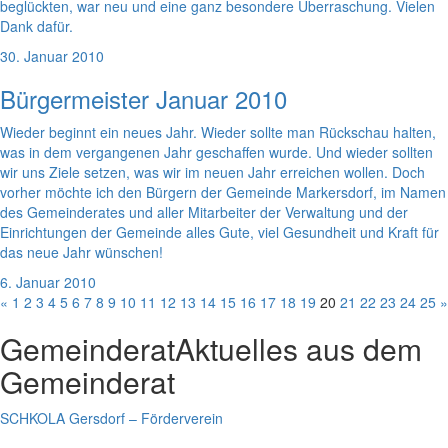
beglückten, war neu und eine ganz besondere Überraschung. Vielen
Dank dafür.
30. Januar 2010
Bürgermeister Januar 2010
Wieder beginnt ein neues Jahr. Wieder sollte man Rückschau halten,
was in dem vergangenen Jahr geschaffen wurde. Und wieder sollten
wir uns Ziele setzen, was wir im neuen Jahr erreichen wollen. Doch
vorher möchte ich den Bürgern der Gemeinde Markersdorf, im Namen
des Gemeinderates und aller Mitarbeiter der Verwaltung und der
Einrichtungen der Gemeinde alles Gute, viel Gesundheit und Kraft für
das neue Jahr wünschen!
6. Januar 2010
«
1
2
3
4
5
6
7
8
9
10
11
12
13
14
15
16
17
18
19
20
21
22
23
24
25
»
Gemeinderat
Aktuelles aus dem
Gemeinderat
SCHKOLA Gersdorf – Förderverein