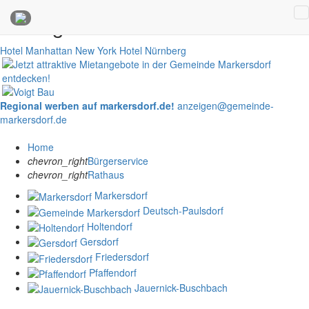
Anzeigen
Hotel Manhattan New York
Hotel Nürnberg
Regional werben auf markersdorf.de!
anzeigen@gemeinde-
markersdorf.de
Home
chevron_right
Bürgerservice
chevron_right
Rathaus
Markersdorf
Deutsch-Paulsdorf
Holtendorf
Gersdorf
Friedersdorf
Pfaffendorf
Jauernick-Buschbach