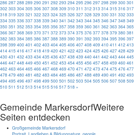
286
287
288
289
290
291
292
293
294
295
296
297
298
299
300
301
302
303
304
305
306
307
308
309
310
311
312
313
314
315
316
317
318
319
320
321
322
323
324
325
326
327
328
329
330
331
332
333
334
335
336
337
338
339
340
341
342
343
344
345
346
347
348
349
350
351
352
353
354
355
356
357
358
359
360
361
362
363
364
365
366
367
368
369
370
371
372
373
374
375
376
377
378
379
380
381
382
383
384
385
386
387
388
389
390
391
392
393
394
395
396
397
398
399
400
401
402
403
404
405
406
407
408
409
410
411
412
413
414
415
416
417
418
419
420
421
422
423
424
425
426
427
428
429
430
431
432
433
434
435
436
437
438
439
440
441
442
443
444
445
446
447
448
449
450
451
452
453
454
455
456
457
458
459
460
461
462
463
464
465
466
467
468
469
470
471
472
473
474
475
476
477
478
479
480
481
482
483
484
485
486
487
488
489
490
491
492
493
494
495
496
497
498
499
500
501
502
503
504
505
506
507
508
509
510
511
512
513
514
515
516
517
518
»
Gemeinde Markersdorf
Weitere
Seiten entdecken
Großgemeinde Markersdorf
Portrait, Landleben & Bildung
nature_people