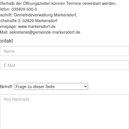
ßerhalb der Öffnungszeiten können Termine vereinbart werden.
lefon: 035829 630-0
schrift: Gemeindeverwaltung Markersdorf,
rchstraße 3, 02829 Markersdorf
mepage: www.markersdorf.de
Mail: sekretariat@gemeinde-markersdorf.de
ontakt
Betreff: