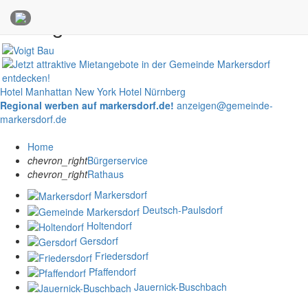
Anzeigen
Hotel Manhattan New York
Hotel Nürnberg
Regional werben auf markersdorf.de!
anzeigen@gemeinde-
markersdorf.de
Home
chevron_right
Bürgerservice
chevron_right
Rathaus
Markersdorf
Deutsch-Paulsdorf
Holtendorf
Gersdorf
Friedersdorf
Pfaffendorf
Jauernick-Buschbach