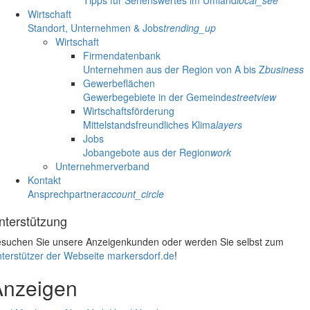
Tipps für Sehenswertes im Umland
local_see
Wirtschaft
Standort, Unternehmen & Jobs
trending_up
Wirtschaft
Firmendatenbank
Unternehmen aus der Region von A bis Z
business
Gewerbeflächen
Gewerbegebiete in der Gemeinde
streetview
Wirtschaftsförderung
Mittelstandsfreundliches Klima
layers
Jobs
Jobangebote aus der Region
work
Unternehmerverband
Kontakt
Ansprechpartner
account_circle
nterstützung
suchen Sie unsere Anzeigenkunden oder werden Sie selbst zum
terstützer der Webseite markersdorf.de
!
Anzeigen