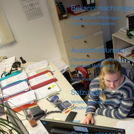
Bekanntmachungen
Redaktionelle Wiedergabe
amtlicher Informationen
publish
Ausschreibungen
Öffentliche Ausschreibungen der
Gemeinde Markersdorf
assignment
Satzungen
Verfahrensvorschriften und
Gebühren
done
Gut zu wissen