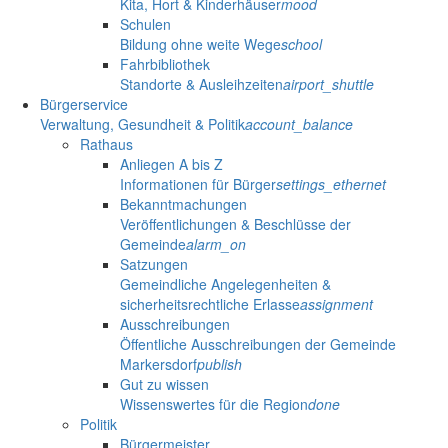
Kita, Hort & Kinderhäuser
mood
Schulen
Bildung ohne weite Wege
school
Fahrbibliothek
Standorte & Ausleihzeiten
airport_shuttle
Bürgerservice
Verwaltung, Gesundheit & Politik
account_balance
Rathaus
Anliegen A bis Z
Informationen für Bürger
settings_ethernet
Bekanntmachungen
Veröffentlichungen & Beschlüsse der
Gemeinde
alarm_on
Satzungen
Gemeindliche Angelegenheiten &
sicherheitsrechtliche Erlasse
assignment
Ausschreibungen
Öffentliche Ausschreibungen der Gemeinde
Markersdorf
publish
Gut zu wissen
Wissenswertes für die Region
done
Politik
Bürgermeister