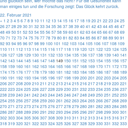
und glücklich sein, wer möchte das nicht? Für die Gesundheit kann
man einiges tun und die Forschung zeigt: Das Glück kehrt zurück.
22. Februar 2021
«
1
2
3
4
5
6
7
8
9
10
11
12
13
14
15
16
17
18
19
20
21
22
23
24
25
26
27
28
29
30
31
32
33
34
35
36
37
38
39
40
41
42
43
44
45
46
47
48
49
50
51
52
53
54
55
56
57
58
59
60
61
62
63
64
65
66
67
68
69
70
71
72
73
74
75
76
77
78
79
80
81
82
83
84
85
86
87
88
89
90
91
92
93
94
95
96
97
98
99
100
101
102
103
104
105
106
107
108
109
110
111
112
113
114
115
116
117
118
119
120
121
122
123
124
125
126
127
128
129
130
131
132
133
134
135
136
137
138
139
140
141
142
143
144
145
146
147
148
149
150
151
152
153
154
155
156
157
158
159
160
161
162
163
164
165
166
167
168
169
170
171
172
173
174
175
176
177
178
179
180
181
182
183
184
185
186
187
188
189
190
191
192
193
194
195
196
197
198
199
200
201
202
203
204
205
206
207
208
209
210
211
212
213
214
215
216
217
218
219
220
221
222
223
224
225
226
227
228
229
230
231
232
233
234
235
236
237
238
239
240
241
242
243
244
245
246
247
248
249
250
251
252
253
254
255
256
257
258
259
260
261
262
263
264
265
266
267
268
269
270
271
272
273
274
275
276
277
278
279
280
281
282
283
284
285
286
287
288
289
290
291
292
293
294
295
296
297
298
299
300
301
302
303
304
305
306
307
308
309
310
311
312
313
314
315
316
317
318
319
320
321
322
323
324
325
326
327
328
329
330
331
332
333