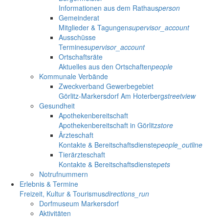
Informationen aus dem Rathaus
person
Gemeinderat
Mitglieder & Tagungen
supervisor_account
Ausschüsse
Termine
supervisor_account
Ortschaftsräte
Aktuelles aus den Ortschaften
people
Kommunale Verbände
Zweckverband Gewerbegebiet
Görlitz-Markersdorf Am Hoterberg
streetview
Gesundheit
Apothekenbereitschaft
Apothekenbereitschaft in Görlitz
store
Ärzteschaft
Kontakte & Bereitschaftsdienste
people_outline
Tierärzteschaft
Kontakte & Bereitschaftsdienste
pets
Notrufnummern
Erlebnis & Termine
Freizeit, Kultur & Tourismus
directions_run
Dorfmuseum Markersdorf
Aktivitäten