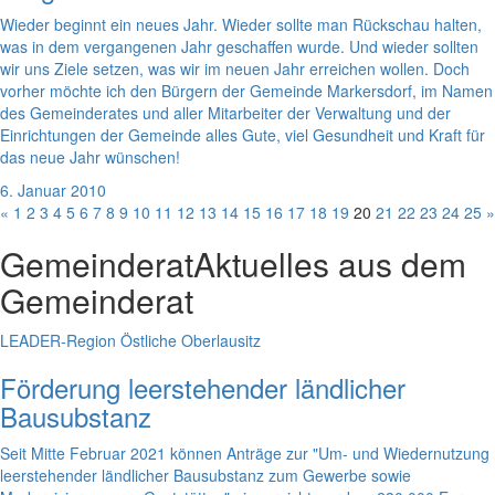
Wieder beginnt ein neues Jahr. Wieder sollte man Rückschau halten,
was in dem vergangenen Jahr geschaffen wurde. Und wieder sollten
wir uns Ziele setzen, was wir im neuen Jahr erreichen wollen. Doch
vorher möchte ich den Bürgern der Gemeinde Markersdorf, im Namen
des Gemeinderates und aller Mitarbeiter der Verwaltung und der
Einrichtungen der Gemeinde alles Gute, viel Gesundheit und Kraft für
das neue Jahr wünschen!
6. Januar 2010
«
1
2
3
4
5
6
7
8
9
10
11
12
13
14
15
16
17
18
19
20
21
22
23
24
25
»
Gemeinderat
Aktuelles aus dem
Gemeinderat
LEADER-Region Östliche Oberlausitz
Förderung leerstehender ländlicher
Bausubstanz
Seit Mitte Februar 2021 können Anträge zur "Um- und Wiedernutzung
leerstehender ländlicher Bausubstanz zum Gewerbe sowie