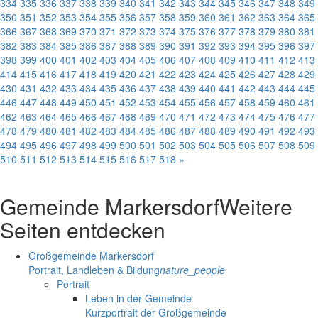
334
335
336
337
338
339
340
341
342
343
344
345
346
347
348
349
350
351
352
353
354
355
356
357
358
359
360
361
362
363
364
365
366
367
368
369
370
371
372
373
374
375
376
377
378
379
380
381
382
383
384
385
386
387
388
389
390
391
392
393
394
395
396
397
398
399
400
401
402
403
404
405
406
407
408
409
410
411
412
413
414
415
416
417
418
419
420
421
422
423
424
425
426
427
428
429
430
431
432
433
434
435
436
437
438
439
440
441
442
443
444
445
446
447
448
449
450
451
452
453
454
455
456
457
458
459
460
461
462
463
464
465
466
467
468
469
470
471
472
473
474
475
476
477
478
479
480
481
482
483
484
485
486
487
488
489
490
491
492
493
494
495
496
497
498
499
500
501
502
503
504
505
506
507
508
509
510
511
512
513
514
515
516
517
518
»
Gemeinde Markersdorf
Weitere
Seiten entdecken
Großgemeinde Markersdorf
Portrait, Landleben & Bildung
nature_people
Portrait
Leben in der Gemeinde
Kurzportrait der Großgemeinde