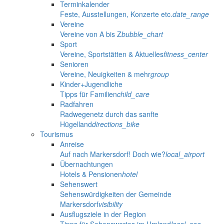
Terminkalender
Feste, Ausstellungen, Konzerte etc.
date_range
Vereine
Vereine von A bis Z
bubble_chart
Sport
Vereine, Sportstätten & Aktuelles
fitness_center
Senioren
Vereine, Neuigkeiten & mehr
group
Kinder+Jugendliche
Tipps für Familien
child_care
Radfahren
Radwegenetz durch das sanfte
Hügelland
directions_bike
Tourismus
Anreise
Auf nach Markersdorf! Doch wie?
local_airport
Übernachtungen
Hotels & Pensionen
hotel
Sehenswert
Sehenswürdigkeiten der Gemeinde
Markersdorf
visibility
Ausflugsziele in der Region